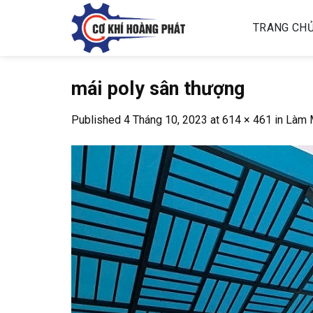
Skip
to
TRANG CH
content
mái poly sân thượng
Published
4 Tháng 10, 2023
at
614 × 461
in
Làm M