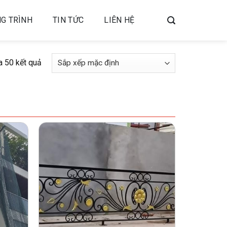
G TRÌNH
TIN TỨC
LIÊN HỆ
a 50 kết quả