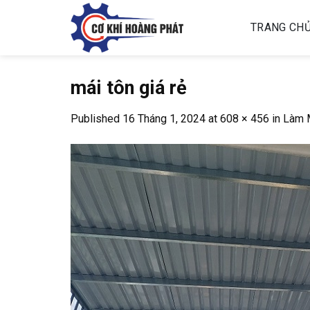
Skip
to
TRANG CH
content
mái tôn giá rẻ
Published
16 Tháng 1, 2024
at
608 × 456
in
Làm M