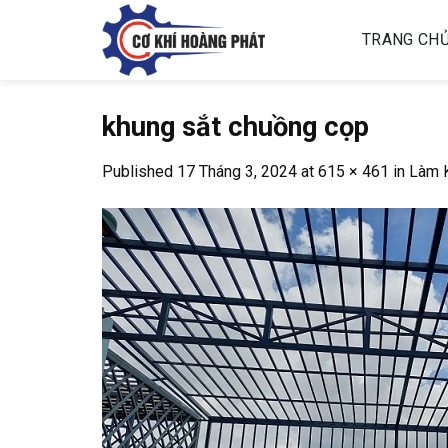
Skip
to
TRANG CH
content
khung sắt chuồng cọp
Published
17 Tháng 3, 2024
at
615 × 461
in
Làm K