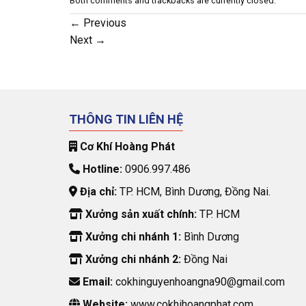
Both comments and trackbacks are currently closed.
←
Previous
Next
→
THÔNG TIN LIÊN HỆ
Cơ Khí Hoàng Phát
Hotline:
0906.997.486
Địa chỉ:
TP. HCM, Bình Dương, Đồng Nai.
Xưởng sản xuất chính:
TP. HCM
Xưởng chi nhánh 1:
Bình Dương
Xưởng chi nhánh 2:
Đồng Nai
Email:
cokhinguyenhoangna90@gmail.com
Website:
www.cokhihoangphat.com