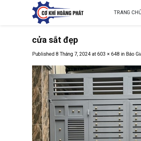
Skip
to
TRANG CH
content
cửa sắt đẹp
Published
8 Tháng 7, 2024
at
603 × 648
in
Báo Gi