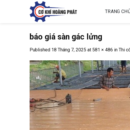
Skip
to
TRANG CH
content
báo giá sàn gác lửng
Published
18 Tháng 7, 2025
at
581 × 486
in
Thi c