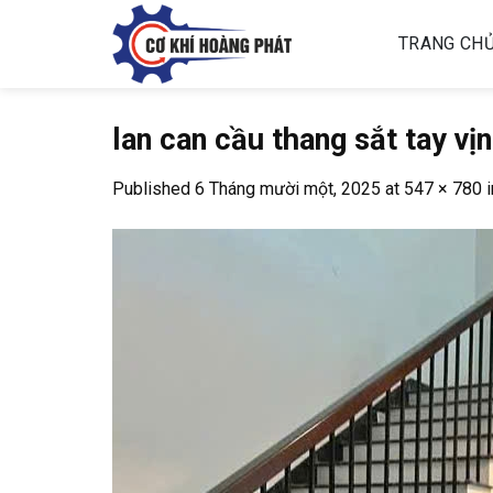
Skip
to
TRANG CH
content
lan can cầu thang sắt tay vị
Published
6 Tháng mười một, 2025
at
547 × 780
i