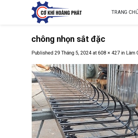
Skip
to
TRANG CH
content
chông nhọn sắt đặc
Published
29 Tháng 5, 2024
at
608 × 427
in
Làm C