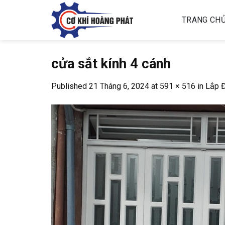
Skip
to
TRANG CH
content
cửa sắt kính 4 cánh
Published
21 Tháng 6, 2024
at
591 × 516
in
Lắp Đ