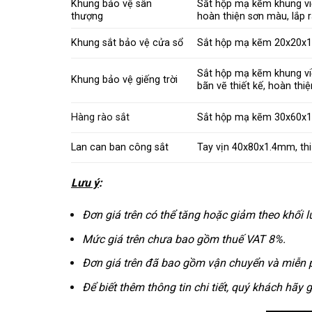
Khung bảo vệ sân
Sắt hộp mạ kẽm khung vi
thượng
hoàn thiện sơn màu, lắp 
Khung sắt bảo vệ cửa sổ
Sắt hộp mạ kẽm 20x20x1.
Sắt hộp mạ kẽm khung vi
Khung bảo vệ giếng trời
bãn vẽ thiết kế, hoàn thi
Hàng rào sắt
Sắt hộp mạ kẽm 30x60x1.
Lan can ban công sắt
Tay vịn 40x80x1.4mm, thi
Lưu ý
:
Đơn giá trên có thể tăng hoặc giảm theo khối l
Mức giá trên chưa bao gồm thuế VAT 8%.
Đơn giá trên đã bao gồm vận chuyển và miễn p
Để biết thêm thông tin chi tiết, quý khách hãy