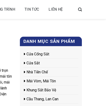
G TRÌNH
TIN TỨC
LIÊN HỆ
DANH MỤC SẢN PHẨM
Cửa Cổng Sắt
Cửa Sắt
4
trọn
Nhà Tiền Chế
 mái tôn
Mái Vòm, Mái Tôn
i, mái
lành
Khung Sắt Bảo Vệ
Điện
Cầu Thang, Lan Can