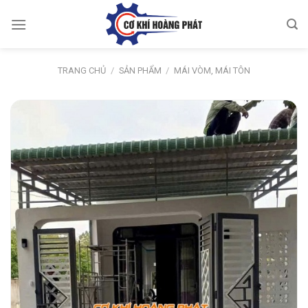
Skip
to
content
TRANG CHỦ
/
SẢN PHẨM
/
MÁI VÒM, MÁI TÔN