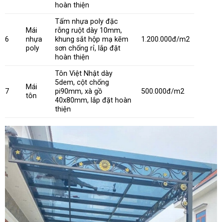
hoàn thiện
Tấm nhựa poly đặc
Mái
rỗng ruột dày 10mm,
6
nhựa
khung sắt hộp mạ kẽm
1.200.000đ/m2
poly
sơn chống rỉ, lắp đặt
hoàn thiện
Tôn Việt Nhật dày
5dem, cột chống
Mái
7
pi90mm, xà gồ
500.000đ/m2
tôn
40x80mm, lắp đặt hoàn
thiện