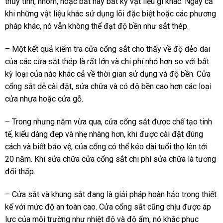
thủy tinh, nhôm, hoặc bất hay bất kỳ vật liệu gì khác. Ngay cả
khi những vật liệu khác sử dụng lõi đặc biệt hoặc các phương
pháp khác, nó vẫn không thể đạt độ bền như sắt thép.
– Một kết quả kiểm tra cửa cổng sắt cho thấy về độ dẻo dai
của các cửa sắt thép là rất lớn và chi phí nhỏ hơn so với bất
kỳ loại của nào khác cả về thời gian sử dụng và độ bền. Cửa
cổng sắt dễ cài đặt, sửa chữa và có độ bền cao hơn các loại
cửa nhựa hoặc cửa gỗ.
– Trong nhưng năm vừa qua, cửa cổng sắt được chế tạo tinh
tế, kiểu dáng đẹp và nhẹ nhàng hơn, khi được cài đặt đúng
cách và biết bảo vệ, của cổng có thể kéo dài tuổi thọ lên tới
20 năm. Khi sửa chữa cửa cổng sắt chi phí sửa chữa là tương
đối thấp.
– Cửa sắt và khung sắt đang là giải pháp hoàn hảo trong thiết
kế với mức độ an toàn cao. Cửa cổng sắt cũng chịu được áp
lực của môi trường như nhiệt độ và độ ẩm, nó khắc phục